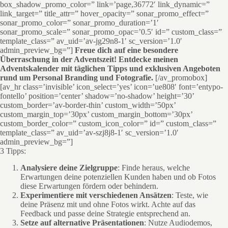
box_shadow_promo_color=” link=’page,36772′ link_dynamic=”
link_target=” title_attr=” hover_opacity=” sonar_promo_effect=”
sonar_promo_color=” sonar_promo_duration=’1′
sonar_promo_scale=” sonar_promo_opac=’0.5′ id=” custom_class=”
template_class=” av_uid=’av-jg29n8-1′ sc_version=’1.0′
admin_preview_bg=”]
Freue dich auf eine besondere
Überraschung in der Adventszeit! Entdecke meinen
Adventskalender mit täglichen Tipps und exklusiven Angeboten
rund um Personal Branding und Fotografie.
[/av_promobox]
[av_hr class=’invisible’ icon_select=’yes’ icon=’ue808′ font=’entypo-
fontello’ position=’center’ shadow=’no-shadow’ height=’30’
custom_border=’av-border-thin’ custom_width=’50px’
custom_margin_top=’30px’ custom_margin_bottom=’30px’
custom_border_color=” custom_icon_color=” id=” custom_class=”
template_class=” av_uid=’av-szj8j8-1′ sc_version=’1.0′
admin_preview_bg=”]
3 Tipps:
Analysiere deine Zielgruppe
: Finde heraus, welche
Erwartungen deine potenziellen Kunden haben und ob Fotos
diese Erwartungen fördern oder behindern.
Experimentiere mit verschiedenen Ansätzen
: Teste, wie
deine Präsenz mit und ohne Fotos wirkt. Achte auf das
Feedback und passe deine Strategie entsprechend an.
Setze auf alternative Präsentationen
: Nutze Audiodemos,