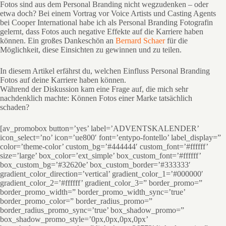
Fotos sind aus dem Personal Branding nicht wegzudenken – oder
etwa doch? Bei einem Vortrag vor Voice Artists und Casting Agents
bei Cooper International habe ich als Personal Branding Fotografin
gelernt, dass Fotos auch negative Effekte auf die Karriere haben
können. Ein großes Dankeschön an
Bernard Schaer
für die
Möglichkeit, diese Einsichten zu gewinnen und zu teilen.
In diesem Artikel erfährst du, welchen Einfluss Personal Branding
Fotos auf deine Karriere haben können.
Während der Diskussion kam eine Frage auf, die mich sehr
nachdenklich machte: Können Fotos einer Marke tatsächlich
schaden?
[av_promobox button=’yes’ label=’ADVENTSKALENDER’
icon_select=’no’ icon=’ue800′ font=’entypo-fontello’ label_display=”
color=’theme-color’ custom_bg=’#444444′ custom_font=’#ffffff’
size=’large’ box_color=’ext_simple’ box_custom_font=’#ffffff’
box_custom_bg=’#32620e’ box_custom_border=’#333333′
gradient_color_direction=’vertical’ gradient_color_1=’#000000′
gradient_color_2=’#ffffff’ gradient_color_3=” border_promo=”
border_promo_width=” border_promo_width_sync=’true’
border_promo_color=” border_radius_promo=”
border_radius_promo_sync=’true’ box_shadow_promo=”
box_shadow_promo_style=’0px,0px,0px,0px’