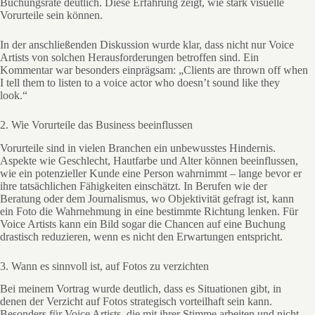
Buchungsrate deutlich. Diese Erfahrung zeigt, wie stark visuelle
Vorurteile sein können.
In der anschließenden Diskussion wurde klar, dass nicht nur Voice
Artists von solchen Herausforderungen betroffen sind. Ein
Kommentar war besonders einprägsam: „Clients are thrown off when
I tell them to listen to a voice actor who doesn’t sound like they
look.“
2. Wie Vorurteile das Business beeinflussen
Vorurteile sind in vielen Branchen ein unbewusstes Hindernis.
Aspekte wie Geschlecht, Hautfarbe und Alter können beeinflussen,
wie ein potenzieller Kunde eine Person wahrnimmt – lange bevor er
ihre tatsächlichen Fähigkeiten einschätzt. In Berufen wie der
Beratung oder dem Journalismus, wo Objektivität gefragt ist, kann
ein Foto die Wahrnehmung in eine bestimmte Richtung lenken. Für
Voice Artists kann ein Bild sogar die Chancen auf eine Buchung
drastisch reduzieren, wenn es nicht den Erwartungen entspricht.
3. Wann es sinnvoll ist, auf Fotos zu verzichten
Bei meinem Vortrag wurde deutlich, dass es Situationen gibt, in
denen der Verzicht auf Fotos strategisch vorteilhaft sein kann.
Besonders für Voice Artists, die mit ihrer Stimme arbeiten und nicht