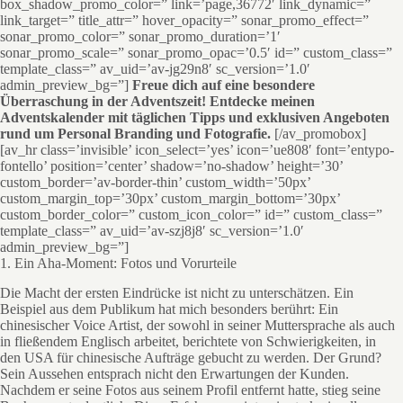
box_shadow_promo_color=” link=’page,36772′ link_dynamic=”
link_target=” title_attr=” hover_opacity=” sonar_promo_effect=”
sonar_promo_color=” sonar_promo_duration=’1′
sonar_promo_scale=” sonar_promo_opac=’0.5′ id=” custom_class=”
template_class=” av_uid=’av-jg29n8′ sc_version=’1.0′
admin_preview_bg=”]
Freue dich auf eine besondere
Überraschung in der Adventszeit! Entdecke meinen
Adventskalender mit täglichen Tipps und exklusiven Angeboten
rund um Personal Branding und Fotografie.
[/av_promobox]
[av_hr class=’invisible’ icon_select=’yes’ icon=’ue808′ font=’entypo-
fontello’ position=’center’ shadow=’no-shadow’ height=’30’
custom_border=’av-border-thin’ custom_width=’50px’
custom_margin_top=’30px’ custom_margin_bottom=’30px’
custom_border_color=” custom_icon_color=” id=” custom_class=”
template_class=” av_uid=’av-szj8j8′ sc_version=’1.0′
admin_preview_bg=”]
1. Ein Aha-Moment: Fotos und Vorurteile
Die Macht der ersten Eindrücke ist nicht zu unterschätzen. Ein
Beispiel aus dem Publikum hat mich besonders berührt: Ein
chinesischer Voice Artist, der sowohl in seiner Muttersprache als auch
in fließendem Englisch arbeitet, berichtete von Schwierigkeiten, in
den USA für chinesische Aufträge gebucht zu werden. Der Grund?
Sein Aussehen entsprach nicht den Erwartungen der Kunden.
Nachdem er seine Fotos aus seinem Profil entfernt hatte, stieg seine