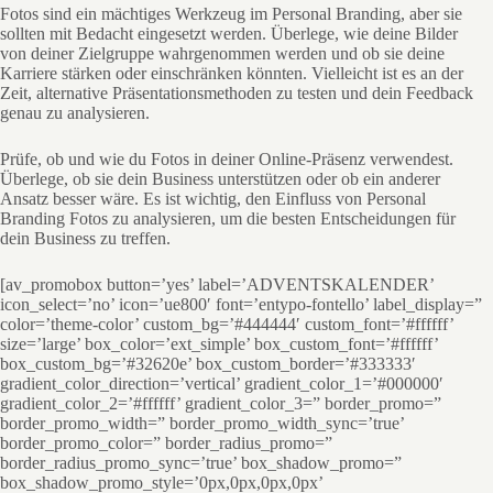
Fotos sind ein mächtiges Werkzeug im Personal Branding, aber sie
sollten mit Bedacht eingesetzt werden. Überlege, wie deine Bilder
von deiner Zielgruppe wahrgenommen werden und ob sie deine
Karriere stärken oder einschränken könnten. Vielleicht ist es an der
Zeit, alternative Präsentationsmethoden zu testen und dein Feedback
genau zu analysieren.
Prüfe, ob und wie du Fotos in deiner Online-Präsenz verwendest.
Überlege, ob sie dein Business unterstützen oder ob ein anderer
Ansatz besser wäre. Es ist wichtig, den Einfluss von Personal
Branding Fotos zu analysieren, um die besten Entscheidungen für
dein Business zu treffen.
[av_promobox button=’yes’ label=’ADVENTSKALENDER’
icon_select=’no’ icon=’ue800′ font=’entypo-fontello’ label_display=”
color=’theme-color’ custom_bg=’#444444′ custom_font=’#ffffff’
size=’large’ box_color=’ext_simple’ box_custom_font=’#ffffff’
box_custom_bg=’#32620e’ box_custom_border=’#333333′
gradient_color_direction=’vertical’ gradient_color_1=’#000000′
gradient_color_2=’#ffffff’ gradient_color_3=” border_promo=”
border_promo_width=” border_promo_width_sync=’true’
border_promo_color=” border_radius_promo=”
border_radius_promo_sync=’true’ box_shadow_promo=”
box_shadow_promo_style=’0px,0px,0px,0px’