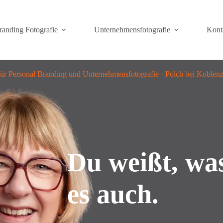
randing Fotografie
Unternehmensfotografie
Kont
für Personal Branding und Unternehmensfotografie · Polch bei Koblenz
Du weißt, was
es auch.