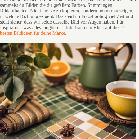
sammelst du Bilder, die dir gefallen: Farben, Stimmungen,
Bildaufbauten. Nicht um sie zu kopieren, sondern um mir zu zeigen,
in welche Richtung es geht. Das spart im Fotoshooting viel Zeit und
stellt sicher, dass wir beide dasselbe Bild vor Augen haben. Für
Inspiration, was alles möglich ist, lohnt sich ein Blick auf die
19
besten Bildideen für deine Marke
.