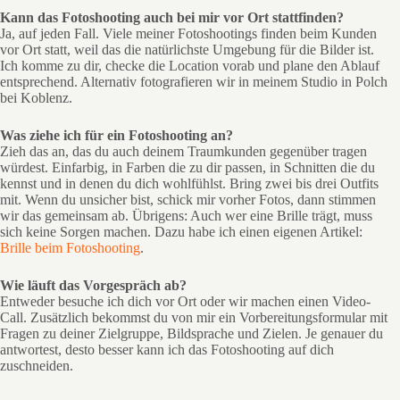
Kann das Fotoshooting auch bei mir vor Ort stattfinden?
Ja, auf jeden Fall. Viele meiner Fotoshootings finden beim Kunden
vor Ort statt, weil das die natürlichste Umgebung für die Bilder ist.
Ich komme zu dir, checke die Location vorab und plane den Ablauf
entsprechend. Alternativ fotografieren wir in meinem Studio in Polch
bei Koblenz.
Was ziehe ich für ein Fotoshooting an?
Zieh das an, das du auch deinem Traumkunden gegenüber tragen
würdest. Einfarbig, in Farben die zu dir passen, in Schnitten die du
kennst und in denen du dich wohlfühlst. Bring zwei bis drei Outfits
mit. Wenn du unsicher bist, schick mir vorher Fotos, dann stimmen
wir das gemeinsam ab. Übrigens: Auch wer eine Brille trägt, muss
sich keine Sorgen machen. Dazu habe ich einen eigenen Artikel:
Brille beim Fotoshooting
.
Wie läuft das Vorgespräch ab?
Entweder besuche ich dich vor Ort oder wir machen einen Video-
Call. Zusätzlich bekommst du von mir ein Vorbereitungsformular mit
Fragen zu deiner Zielgruppe, Bildsprache und Zielen. Je genauer du
antwortest, desto besser kann ich das Fotoshooting auf dich
zuschneiden.